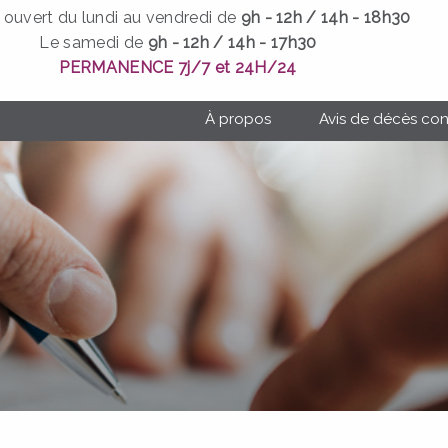
 ouvert du lundi au vendredi de
9h - 12h / 14h - 18h30
Le samedi de
9h - 12h / 14h - 17h30
PERMANENCE 7
j
/7
et
24H/24
À propos
Avis de décès co